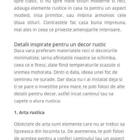
spre clasic, ci nu spre noile stiluri moderne si reci,
adauga elemente rustice in casa ta pentru un aspect
modest, insa primitor, sau imbina armonios cele
doua stiluri. Contrastele fac casa buna impreuna,
mai ales in ceea ce priveste amenajarile interioare.
Detalii inspirate pentru un decor rustic
Daca vara preferam materialele reci si decorurile
minimaliste, iarna afinitatile noastre se schimba,
ceea ce e firesc, date fiind temperaturile scazute si
vremea mohorata. Dintr-o data, ideea unei foc de
semineu ne surade. Dar daca nu-l ai instalat deja si
ti se pare o investitie prea mare, te poti folosi de alte
detalii pentru decor, astfel incat caminul tau sa
capete o alura rustica:
1. Arta rustica
Obiectele de arta sunt elemente care nu ar trebui sa
lipseasca din locuinta ta. De asemenea, te poti folosi
de acestea pentru a conferi caminului tau un aspect