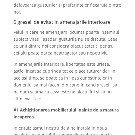
defavoarea gusturilor si preferintelor fiecaruia dintre
noi.
5 greseli de evitat in amenajarile interioare
Felul in care ne amenajam locuinta poarta insemnul
subiectivitatii, asadar, gusturile nu se discuta. Ceea
ce unii dintre noi considera placut estetic, pentru
ceilalti poate parea neatragator sau nepotrivit.
In amenajarile interioare, libertatea este uriasa,
astfel incat sa cuprinda tot ce place tuturor dar, in
acelasi timp, se poate ca in lipsa cunostintelor in
domeniu, sa mai facem din cand in cand greseli, sa
ne dam seama ca ceva este nelalocul lui si sa nu
stim exact ce:
#1 Achizitionarea mobilierului inainte de a masura
incaperea
In entuiziasmul nostru de a ne instala in noua
locuinta, este posibil scapam din vedere aspecte