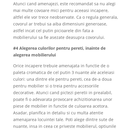
Atunci cand amenajezi, este recomandat sa nu alegi
mai multe covoare mici pentru aceeasi incapere,
altfel ele vor trece neobservate. Ca o regula generala,
covorul ar trebui sa aiba dimensiuni generoase,
astfel incat cel putin picioarele din fata a
mobilierului sa fie asezate deasupra covorului.
#4 Alegerea culorilor pentru pereti, inainte de
alegerea mobilierului
Orice incapere trebuie amenajata in functie de o
paleta cromatica de cel putin 3 nuante ale aceleiasi
culori: una dintre ele pentru pereti, cea de-a doua
pentru mobilier si o treia pentru accesoriile
decorative. Atunci cand pictezi peretii in prealabil,
poate fi o adevarata provocare achizitionarea unor
piese de mobilier in functie de culoarea acetora.
Asadar, planifica in detaliu si cu multa atentie
amenajarea locuintei tale. Poti alege dintre sute de
nuante, insa in ceea ce priveste mobilierul, optiunile