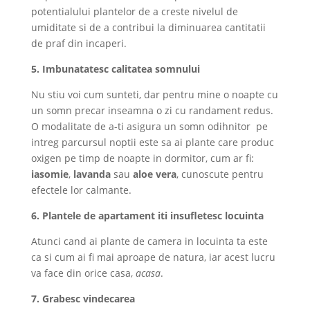
potentialului plantelor de a creste nivelul de
umiditate si de a contribui la diminuarea cantitatii
de praf din incaperi.
5. Imbunatatesc calitatea somnului
Nu stiu voi cum sunteti, dar pentru mine o noapte cu
un somn precar inseamna o zi cu randament redus.
O modalitate de a-ti asigura un somn odihnitor pe
intreg parcursul noptii este sa ai plante care produc
oxigen pe timp de noapte in dormitor, cum ar fi:
iasomie
,
lavanda
sau
aloe vera
, cunoscute pentru
efectele lor calmante.
6.
Plantele de apartament iti insufletesc locuinta
Atunci cand ai plante de camera in locuinta ta este
ca si cum ai fi mai aproape de natura, iar acest lucru
va face din orice casa,
acasa
.
7. Grabesc vindecarea