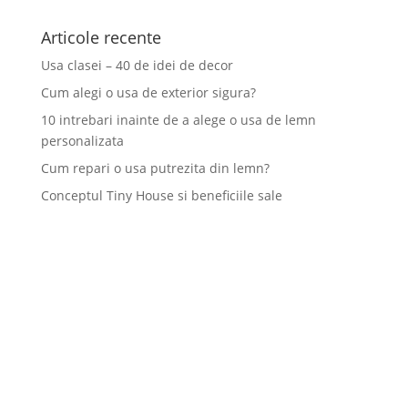
Articole recente
Usa clasei – 40 de idei de decor
Cum alegi o usa de exterior sigura?
10 intrebari inainte de a alege o usa de lemn
personalizata
Cum repari o usa putrezita din lemn?
Conceptul Tiny House si beneficiile sale
TGG a fost înființată în anul 2000 și are ca obiect exclusiv de