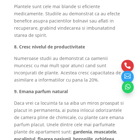
Plantele sunt cele mai blande si eficiente
medicamente. Studiile au demonstrat ca au efecte
benefice asupra pacientilor bolnavi sau aflati in
recuperare, grabind vindecarea si imbunatatind
starea de spirit.
8.
Cresc nivelul de productivitate
Numeroase studii au demonstrat ca oamenii

muncesc cu mai mult spor atunci cand sunt
inconjurati de plante. Acestea cresc capacitatea de

asimilare a informatiilor cu pana la 20%.

9. Emana parfum natural
Daca vrei ca locuinta ta sa aiba un miros proaspat si
placut in permanenta, ai putea inlocui odorizantele
de camera pline de chimicale, cu plante care emana
parfum placut. Unele dintre cele mai parfumate
plante de apartament sunt:
gardenia
,
muscatele
,
eucaliptul
,
floarea pasiunii
,
begoniile
,
orhideea
.