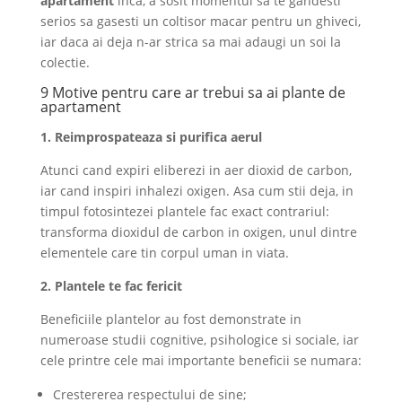
apartament
inca, a sosit momentul sa te gandesti
serios sa gasesti un coltisor macar pentru un ghiveci,
iar daca ai deja n-ar strica sa mai adaugi un soi la
colectie.
9 Motive pentru care ar trebui sa ai plante de
apartament
1. Reimprospateaza si purifica aerul
Atunci cand expiri eliberezi in aer dioxid de carbon,
iar cand inspiri inhalezi oxigen. Asa cum stii deja, in
timpul fotosintezei plantele fac exact contrariul:
transforma dioxidul de carbon in oxigen, unul dintre
elementele care tin corpul uman in viata.
2. Plantele te fac fericit
Beneficiile plantelor au fost demonstrate in
numeroase studii cognitive, psihologice si sociale, iar
cele printre cele mai importante beneficii se numara:
Crestererea respectului de sine;