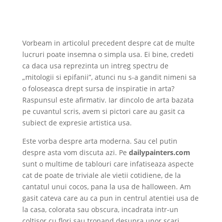
Vorbeam in articolul precedent despre cat de multe
lucruri poate insemna o simpla usa. Ei bine, credeti
ca daca usa reprezinta un intreg spectru de
„mitologii si epifanii”, atunci nu s-a gandit nimeni sa
o foloseasca drept sursa de inspiratie in arta?
Raspunsul este afirmativ. Iar dincolo de arta bazata
pe cuvantul scris, avem si pictori care au gasit ca
subiect de expresie artistica usa.
Este vorba despre arta moderna. Sau cel putin
despre asta vom discuta azi. Pe
dailypainters.com
sunt o multime de tablouri care infatiseaza aspecte
cat de poate de triviale ale vietii cotidiene, de la
cantatul unui cocos, pana la usa de halloween. Am
gasit cateva care au ca pun in centrul atentiei usa de
la casa, colorata sau obscura, incadrata intr-un
coltisor cu flori sau tronand desupra unor scari