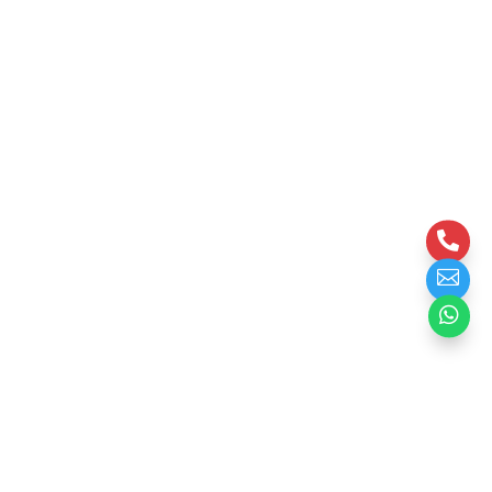


