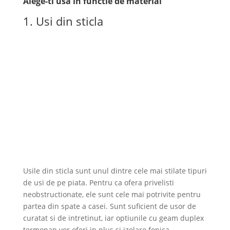
Alege-ti usa in functie de material
1. Usi din sticla
Usile din sticla sunt unul dintre cele mai stilate tipuri
de usi de pe piata. Pentru ca ofera privelisti
neobstructionate, ele sunt cele mai potrivite pentru
partea din spate a casei. Sunt suficient de usor de
curatat si de intretinut, iar optiunile cu geam duplex
termopan vor oferi in plus si izolare fonica.