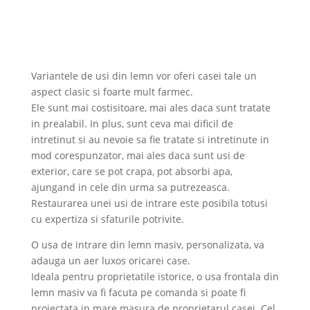
Variantele de usi din lemn vor oferi casei tale un
aspect clasic si foarte mult farmec.
Ele sunt mai costisitoare, mai ales daca sunt tratate
in prealabil. In plus, sunt ceva mai dificil de
intretinut si au nevoie sa fie tratate si intretinute in
mod corespunzator, mai ales daca sunt usi de
exterior, care se pot crapa, pot absorbi apa,
ajungand in cele din urma sa putrezeasca.
Restaurarea unei usi de intrare este posibila totusi
cu expertiza si sfaturile potrivite.
O usa de intrare din lemn masiv, personalizata, va
adauga un aer luxos oricarei case.
Ideala pentru proprietatile istorice, o usa frontala din
lemn masiv va fi facuta pe comanda si poate fi
proiectata in mare masura de proprietarul casei. Cel