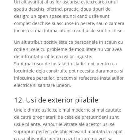
Un alt avantaj al usilor ascunse este crearea unui
spatiu deschis, oferind, practic, doua tipuri de
design: un open space atunci cand usile sunt
complet deschise si ascunse in perete, sau o camera
inchisa si mai intima, atunci cand usile sunt inchise.
Un alt atribut pozitiv este ca persoanele in scaun cu
rotile si cele cu probleme de mobilitate nu vor avea
de infruntat problema usilor inguste.
Sunt mai usor de instalat in cladiri noi, pentru ca
locuintele deja construite pot necesita daramarea si
inlocuirea peretilor, precum si refacerea instalatiilor
electrice si sanitare uneori.
12. Usi de exterior pliabile
Unele dintre usile cele mai moderne si mai cautate
de catre proprietarii de case de pretutindeni sunt
usile pliante. Panourile vitrate ale acestor usi se
suprapun perfect, de obicei avand montata la capat
o usa obisnuita, pentru cazul in care nu vrei sa