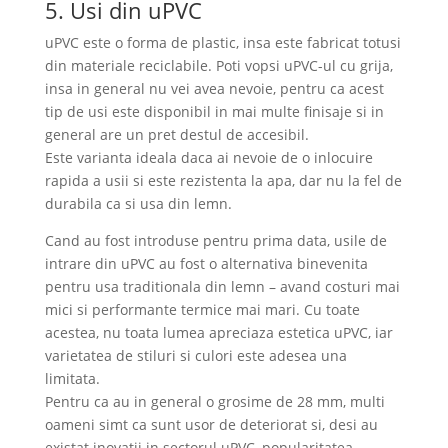
5. Usi din uPVC
uPVC este o forma de plastic, insa este fabricat totusi
din materiale reciclabile. Poti vopsi uPVC-ul cu grija,
insa in general nu vei avea nevoie, pentru ca acest
tip de usi este disponibil in mai multe finisaje si in
general are un pret destul de accesibil.
Este varianta ideala daca ai nevoie de o inlocuire
rapida a usii si este rezistenta la apa, dar nu la fel de
durabila ca si usa din lemn.
Cand au fost introduse pentru prima data, usile de
intrare din uPVC au fost o alternativa binevenita
pentru usa traditionala din lemn – avand costuri mai
mici si performante termice mai mari. Cu toate
acestea, nu toata lumea apreciaza estetica uPVC, iar
varietatea de stiluri si culori este adesea una
limitata.
Pentru ca au in general o grosime de 28 mm, multi
oameni simt ca sunt usor de deteriorat si, desi au
existat inovatii in sectorul uPVC, popularitatea