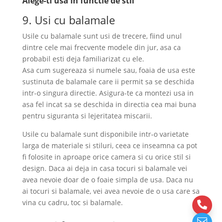
Alege-ti usa in functie de stil
9. Usi cu balamale
Usile cu balamale sunt usi de trecere, fiind unul
dintre cele mai frecvente modele din jur, asa ca
probabil esti deja familiarizat cu ele.
Asa cum sugereaza si numele sau, foaia de usa este
sustinuta de balamale care ii permit sa se deschida
intr-o singura directie. Asigura-te ca montezi usa in
asa fel incat sa se deschida in directia cea mai buna
pentru siguranta si lejeritatea miscarii.
Usile cu balamale sunt disponibile intr-o varietate
larga de materiale si stiluri, ceea ce inseamna ca pot
fi folosite in aproape orice camera si cu orice stil si
design. Daca ai deja in casa tocuri si balamale vei
avea nevoie doar de o foaie simpla de usa. Daca nu
ai tocuri si balamale, vei avea nevoie de o usa care sa
vina cu cadru, toc si balamale.

