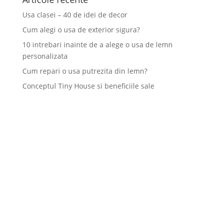
Usa clasei – 40 de idei de decor
Cum alegi o usa de exterior sigura?
10 intrebari inainte de a alege o usa de lemn
personalizata
Cum repari o usa putrezita din lemn?
Conceptul Tiny House si beneficiile sale
TGG a fost înființată în anul 2000 și are ca obiect exclusiv de
activitate execuția și comercializarea ușilor din lemn masiv
pentru interior și exterior.