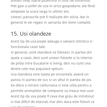
acelasi timp foarte puternice si usor de intretinut.
Poti gasi o astfel de usa in orice gospodarie, ele fiind
adoptate la scara larga in ultimii ani.
Uneori, panourile pot fi realizate din sticla, dar in
general le vei regasi in varianta din lemn complet.
15. Usi olandeze
Acest tip de usa poate adauga o valoare stilistica si
functionala casei tale.
In general, usile olandeze se folosesc in partea din
spate a casei, desi sunt uneori folosite si la interior,
de pilda intre bucatarie si living, desi nu sunt una
dintre cele mai populare optiuni.
Usa olandeza este taiata pe orizontala, avand un
panou in partea de sus si un altul in partea de jos.
Ea ofera o intrare calduroasa si este utila pentru a
permite animalelor de companie sa treaca mai usor.
Acest tip de usa poate fi ceva mai greu de intretinut
si mai dificil de etansat, mai ales daca este folosit ca