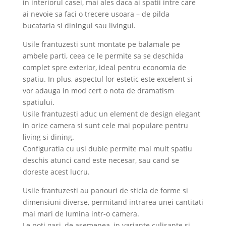
in interiorul casei, mai ales daca ai spatii intre care
ai nevoie sa faci o trecere usoara – de pilda
bucataria si diningul sau livingul.
Usile frantuzesti sunt montate pe balamale pe
ambele parti, ceea ce le permite sa se deschida
complet spre exterior, ideal pentru economia de
spatiu. In plus, aspectul lor estetic este excelent si
vor adauga in mod cert o nota de dramatism
spatiului.
Usile frantuzesti aduc un element de design elegant
in orice camera si sunt cele mai populare pentru
living si dining.
Configuratia cu usi duble permite mai mult spatiu
deschis atunci cand este necesar, sau cand se
doreste acest lucru.
Usile frantuzesti au panouri de sticla de forme si
dimensiuni diverse, permitand intrarea unei cantitati
mai mari de lumina intr-o camera.
Le poti gasi, de asemenea, in variante culisante si