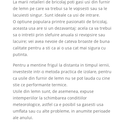
La marii retaileri de bricolaj poti gasi usi din furnir
de lemn pe care va trebui sa le vopsesti sau sa le
lacuiesti singur. Sunt ideale ca usi de intrare.
O optiune populara printre pasionatii de bricolaj,
aceasta usa are si un dezavantaj: acela ca va trebui
sa o intretii prin slefuire anuala si revopsire sau
lacuire; vei avea nevoie de cateva broaste de buna
calitate pentru a sti ca ai o usa cat mai sigura cu
putinta.
Pentru a mentine frigul la distanta in timpul iernii,
investeste intr-o metoda practica de izolare, pentru
ca usile din furnir de lemn nu se pot lauda cu cine
stie ce performante termice.
Usile din lemn sunt, de asemenea, expuse
intemperiilor la schimbarea conditiilor
meteorologice, astfel ca e posibil sa gasesti usa
umflata sau cu alte probleme, in anumite perioade
ale anului.