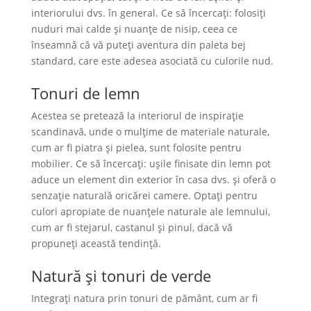
interiorului dvs. în general. Ce să încercați: folosiți
nuduri mai calde și nuanţe de nisip, ceea ce
înseamnă că vă puteți aventura din paleta bej
standard, care este adesea asociată cu culorile nud.
Tonuri de lemn
Acestea se pretează la interiorul de inspirație
scandinavă, unde o mulțime de materiale naturale,
cum ar fi piatra și pielea, sunt folosite pentru
mobilier. Ce să încercați: ușile finisate din lemn pot
aduce un element din exterior în casa dvs. și oferă o
senzație naturală oricărei camere. Optați pentru
culori apropiate de nuanțele naturale ale lemnului,
cum ar fi stejarul, castanul și pinul, dacă vă
propuneți această tendință.
Natură şi tonuri de verde
Integraţi natura prin tonuri de pământ, cum ar fi