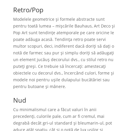
Retro/Pop
Modelele geometrice și formele abstracte sunt
pentru toată lumea – mișcările Bauhaus, Art Deco și
Pop Art sunt tendințe atemporale pe care oricine le
poate adăuga acasă. Tendința retro poate servi
multor scopuri, deci, indiferent dacă doriți să daţi o
notă de farmec sau pur și simplu doriți să adăugați
un element jucăuș decorului dvs., cu stilul retro nu
puteți greși. Ce trebuie să încercați: amestecați
obiectele cu decorul dvs., încercând culori, forme și
modele noi pentru ușile dulapului bucătăriei sau
pentru butoane şi mânere.
Nud
Cu minimalismul care a făcut valuri în anii
precedenți, culorile pale, cum ar fi cremul, mai
degrabă decât gri-ul standard și bleumarin-ul, pot
aduce atât spațiu, cât și o notă de lux ușilor și