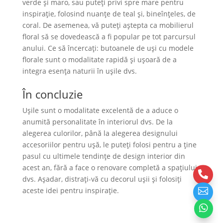
verde și maro, sau puteți privi spre mare pentru
inspirație, folosind nuanţe de teal și, bineînțeles, de
coral. De asemenea, vă puteți aștepta ca mobilierul
floral să se dovedească a fi popular pe tot parcursul
anului. Ce să încercați: butoanele de uși cu modele
florale sunt o modalitate rapidă și ușoară de a
integra esența naturii în ușile dvs.
În concluzie
Ușile sunt o modalitate excelentă de a aduce o
anumită personalitate în interiorul dvs. De la
alegerea culorilor, până la alegerea designului
accesoriilor pentru ușă, le puteți folosi pentru a ține
pasul cu ultimele tendințe de design interior din
acest an, fără a face o renovare completă a spațiului

dvs. Aşadar, distrați-vă cu decorul ușii și folosiți

aceste idei pentru inspirație.
