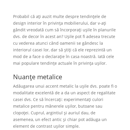
Probabil că ați auzit multe despre tendințele de
design interior în privinţa mobilierului, dar v-ați
gândit vreodată cum să încorporați ușile în planurile
dvs. de decor în acest an? Ușile pot fi adesea trecute
cu vederea atunci când oamenii se gândesc la
interiorul casei lor, dar să ştiţi că ele reprezintă un
mod de a face o declarație în casa noastră. Iată cele
mai populare tendințe actuale în privinţa ușilor.
Nuanţe metalice
Adăugarea unui accent metalic la ușile dvs. poate fi o
modalitate excelentă de a da un aspect de regalitate
casei dvs. Ce să încercați: experimentați culori
metalice pentru mânerele ușilor, butoane sau
clopoței. Cuprul, argintiul și auriul dau, de
asemenea, un efect antic și chiar pot adăuga un
element de contrast ușilor simple.