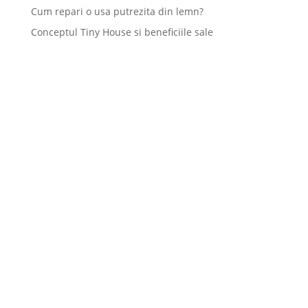
Cum repari o usa putrezita din lemn?
Conceptul Tiny House si beneficiile sale
TGG a fost înființată în anul 2000 și are ca obiect exclusiv de
activitate execuția și comercializarea ușilor din lemn masiv
pentru interior și exterior.
(+4) 0726 71 56 56

(+4) 0722 76 50 82

vanzari[at]tgg.ro
