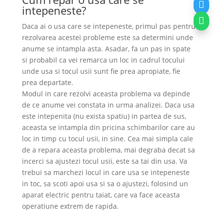

intepeneste?

Daca ai o usa care se intepeneste, primul pas pentru
rezolvarea acestei probleme este sa determini unde
anume se intampla asta. Asadar, fa un pas in spate
si probabil ca vei remarca un loc in cadrul tocului
unde usa si tocul usii sunt fie prea apropiate, fie
prea departate.
Modul in care rezolvi aceasta problema va depinde
de ce anume vei constata in urma analizei. Daca usa
este intepenita (nu exista spatiu) in partea de sus,
aceasta se intampla din pricina schimbarilor care au
loc in timp cu tocul usii, in sine. Cea mai simpla cale
de a repara aceasta problema, mai degraba decat sa
incerci sa ajustezi tocul usii, este sa tai din usa. Va
trebui sa marchezi locul in care usa se intepeneste
in toc, sa scoti apoi usa si sa o ajustezi, folosind un
aparat electric pentru taiat, care va face aceasta
operatiune extrem de rapida.