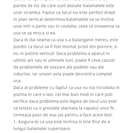
partea de toc de care sunt atasate balamalele este
usor stramba. Faptul ca tocul nu este perfect drept
in plan vertical determina balamalele sa se incline
usor intr-o parte sau in cealalta, ceea ce inseamna ca
usa se va misca si ea.
Daca iti dai seama ca usa s-a balanganit mereu, este
posibil ca tocul sa fi fost montat prost din pornire, si
nu in pozitie vertical. Daca problema a aparut in
ultimii ani sau in ultimele luni, poate fi ceva cauzat
de problemele de asezare ale podelei sau ale
zidurilor, iar uneori asta poate descentra complet
usa.
Daca ai probleme cu faptul ca usa nu sta niciodata in
pozitia in care o lasi, cel mai bun mod in care poti
verifica daca problema este legata de tocul usii este
sa testezi cu o greutate atarnata la capatul unui fir.
Urmeaza pasii de mai jos pentru a face acest test:
1. Asigura-te ca usa este inchisa si tine firul de-a
lungul balamalei superioare.