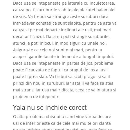
Daca usa se intepeneste pe laterala cu incuietoarea,
cauza pot fi suruburile slabite ale placutei balamalei
de sus. Va trebui sa strangi aceste suruburi daca
intr-adevar constati ca sunt slabite, pentru ca asta va
cauza si pe mai departe inclinari ale usii, mai mari
decat ar fi cazul. Daca nu poti strange suruburile,
atunci le poti inlocui, in mod sigur, cu unele noi.
Asigura-te ca cele noi sunt mai mari, pentru a
acoperi gaurile facute in lemn de-a lungul timpului.
Daca usa se intepeneste in partea de jos, problema
poate fi cauzata de faptul ca pragul de jos al usii
poate fi prea slab. Va trebui sa scoti pragul si sa il
prinzi din nou in suruburi, iar asta il va face sa stea
mai strans, iar usa mai ridicata, ceea ce va inlatura si
problema de intepenire.
Yala nu se inchide corect
O alta problema obisnuita cand vine vorba despre
usi de interior este ca de cele mai multe ori clanta
nu sta inchisa atunci cand inchizi usa. Asta face ca