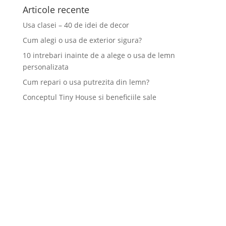
Articole recente
Usa clasei – 40 de idei de decor
Cum alegi o usa de exterior sigura?
10 intrebari inainte de a alege o usa de lemn
personalizata
Cum repari o usa putrezita din lemn?
Conceptul Tiny House si beneficiile sale
TGG a fost înființată în anul 2000 și are ca obiect exclusiv de
activitate execuția și comercializarea ușilor din lemn masiv