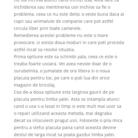
inchiderea sau mentinerea usii inchise sa fie o
problema, ceea ce nu este deloc o veste buna daca ai
copii sau animalute de companie care pot astfel
circula liber prin toate camerele.
Remedierea acestei probleme nu este o mare
provocare, si exista doua moduri in care poti proceda
astfel incat sa rezolvi situatia.
Prima optiune este sa schimbi yala, ceea ce este o
treaba foarte usoara. Vei avea nevoie doar de o
surubelnita, o jumatate de ora libera si o noua
placuta pentru toc, pe care o poti lua din orice
magazin de bricolaj.
Cea de-a doua optiune este largirea gaurii de pe
placuta pentru limba yalei. Asta se intampla atunci
cand o usa s-a lasat in timp si este mult mai usor sa
o repari utilizand aceasta metoda, mai degraba
decat sa inlocuiesti pragul usii. Foloseste o pila mica
pentru a slefui placuta pana cand aceasta devine
destul de larga incat sa poata gazdui limba yalei.