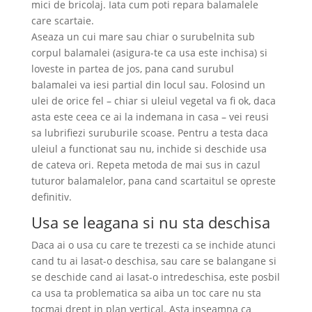
mici de bricolaj. Iata cum poti repara balamalele
care scartaie.
Aseaza un cui mare sau chiar o surubelnita sub
corpul balamalei (asigura-te ca usa este inchisa) si
loveste in partea de jos, pana cand surubul
balamalei va iesi partial din locul sau. Folosind un
ulei de orice fel – chiar si uleiul vegetal va fi ok, daca
asta este ceea ce ai la indemana in casa – vei reusi
sa lubrifiezi suruburile scoase. Pentru a testa daca
uleiul a functionat sau nu, inchide si deschide usa
de cateva ori. Repeta metoda de mai sus in cazul
tuturor balamalelor, pana cand scartaitul se opreste
definitiv.
Usa se leagana si nu sta deschisa
Daca ai o usa cu care te trezesti ca se inchide atunci
cand tu ai lasat-o deschisa, sau care se balangane si
se deschide cand ai lasat-o intredeschisa, este posbil
ca usa ta problematica sa aiba un toc care nu sta
tocmai drept in plan vertical. Asta inseamna ca