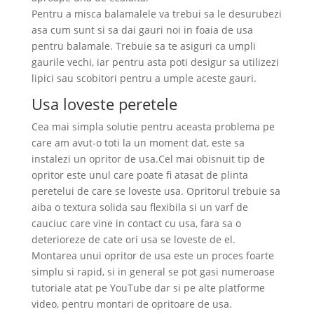
Pentru a misca balamalele va trebui sa le desurubezi
asa cum sunt si sa dai gauri noi in foaia de usa
pentru balamale. Trebuie sa te asiguri ca umpli
gaurile vechi, iar pentru asta poti desigur sa utilizezi
lipici sau scobitori pentru a umple aceste gauri.
Usa loveste peretele
Cea mai simpla solutie pentru aceasta problema pe
care am avut-o toti la un moment dat, este sa
instalezi un opritor de usa.Cel mai obisnuit tip de
opritor este unul care poate fi atasat de plinta
peretelui de care se loveste usa. Opritorul trebuie sa
aiba o textura solida sau flexibila si un varf de
cauciuc care vine in contact cu usa, fara sa o
deterioreze de cate ori usa se loveste de el.
Montarea unui opritor de usa este un proces foarte
simplu si rapid, si in general se pot gasi numeroase
tutoriale atat pe YouTube dar si pe alte platforme
video, pentru montari de opritoare de usa.