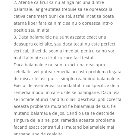
2. Atentie ca firul sa nu atinga niciuna dintre
balamale, iar greutatea trebuie sa se opreasca la
cativa centimetri buni de sol, astfel incat sa poata
atarna liber fara ca nimic sa nu o opreasca intr-o
pozitie sau in alta.
3. Daca balamalele nu sunt asezate exact una
deasupra celeilalte, sau daca tocul nu este perfect
vertical, iti vei da seama imediat, pentru ca nu vor
mai fi aliniate cu firul cu care faci testul.
Daca balamalele nu sunt exact una deasupra
celeilalte, vei putea remedia aceasta problema legata
de miscarile usii pur si simplu realiniind balamalele.
Exista, de asemenea, si modalitati mai specifice de a
remedia modul in care usile se balangane. Daca usa
se inchide atunci cand tu o lasi deschisa, poti corecta
aceasta problema mutand fie balamaua de sus, fie
mutand balamaua de jos. Cand o usa se deschide
singura de la sine, poti remedia aceasta problema
facand exact contrariul si mutand balamalele mai
aproape una de cealalta.