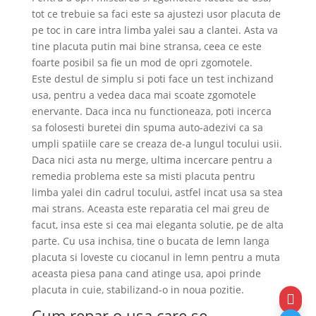
tot ce trebuie sa faci este sa ajustezi usor placuta de
pe toc in care intra limba yalei sau a clantei. Asta va
tine placuta putin mai bine stransa, ceea ce este
foarte posibil sa fie un mod de opri zgomotele.
Este destul de simplu si poti face un test inchizand
usa, pentru a vedea daca mai scoate zgomotele
enervante. Daca inca nu functioneaza, poti incerca
sa folosesti buretei din spuma auto-adezivi ca sa
umpli spatiile care se creaza de-a lungul tocului usii.
Daca nici asta nu merge, ultima incercare pentru a
remedia problema este sa misti placuta pentru
limba yalei din cadrul tocului, astfel incat usa sa stea
mai strans. Aceasta este reparatia cel mai greu de
facut, insa este si cea mai eleganta solutie, pe de alta
parte. Cu usa inchisa, tine o bucata de lemn langa
placuta si loveste cu ciocanul in lemn pentru a muta
aceasta piesa pana cand atinge usa, apoi prinde
placuta in cuie, stabilizand-o in noua pozitie.

Cum repar o usa care se