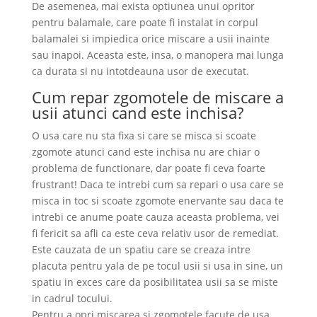
De asemenea, mai exista optiunea unui opritor
pentru balamale, care poate fi instalat in corpul
balamalei si impiedica orice miscare a usii inainte
sau inapoi. Aceasta este, insa, o manopera mai lunga
ca durata si nu intotdeauna usor de executat.
Cum repar zgomotele de miscare a
usii atunci cand este inchisa?
O usa care nu sta fixa si care se misca si scoate
zgomote atunci cand este inchisa nu are chiar o
problema de functionare, dar poate fi ceva foarte
frustrant! Daca te intrebi cum sa repari o usa care se
misca in toc si scoate zgomote enervante sau daca te
intrebi ce anume poate cauza aceasta problema, vei
fi fericit sa afli ca este ceva relativ usor de remediat.
Este cauzata de un spatiu care se creaza intre
placuta pentru yala de pe tocul usii si usa in sine, un
spatiu in exces care da posibilitatea usii sa se miste
in cadrul tocului.
Pentru a opri miscarea si zgomotele facute de usa,