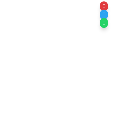


