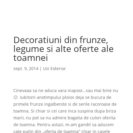
Cauta
×
Decoratiuni din frunze,
legume si alte oferte ale
toamnei
sept. 9, 2014
|
Usi Exterior
Cinevaaa sa ne aduca vara inapooi…sau mai bine nu
🙂 Iubitorii anotimpului ploios deja se bucura de
primele frunze ingalbenite si de serile racoroase de
toamna. Si chiar si cei care inca suspina dupa briza
marii, nu pot sa nu admire bogatia de culori oferita
de toamna. Pentru astazi, m-am gandit sa aducem
cate putin din „oferta de toamna” chiar in casele