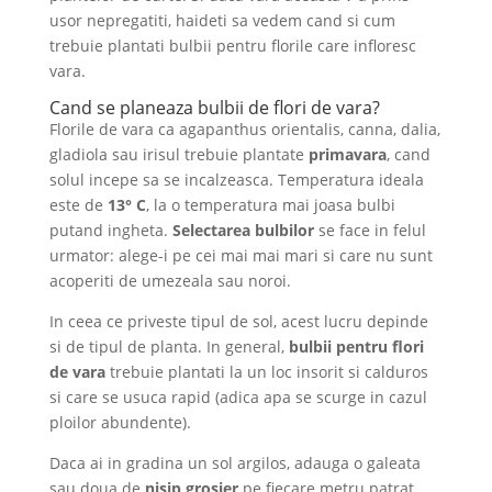
usor nepregatiti, haideti sa vedem cand si cum
trebuie plantati bulbii pentru florile care infloresc
vara.
Cand se planeaza bulbii de flori de vara?
Florile de vara ca agapanthus orientalis, canna, dalia,
gladiola sau irisul trebuie plantate
primavara
, cand
solul incepe sa se incalzeasca. Temperatura ideala
este de
13° C
, la o temperatura mai joasa bulbi
putand ingheta.
Selectarea bulbilor
se face in felul
urmator: alege-i pe cei mai mai mari si care nu sunt
acoperiti de umezeala sau noroi.
In ceea ce priveste tipul de sol, acest lucru depinde
si de tipul de planta. In general,
bulbii pentru flori
de vara
trebuie plantati la un loc insorit si calduros
si care se usuca rapid (adica apa se scurge in cazul
ploilor abundente).
Daca ai in gradina un sol argilos, adauga o galeata
sau doua de
nisip grosier
pe fiecare metru patrat,