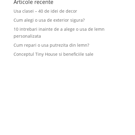
Articole recente
Usa clasei – 40 de idei de decor
Cum alegi o usa de exterior sigura?
10 intrebari inainte de a alege o usa de lemn
personalizata
Cum repari o usa putrezita din lemn?
Conceptul Tiny House si beneficiile sale
TGG a fost înființată în anul 2000 și are ca obiect exclusiv de
activitate execuția și comercializarea ușilor din lemn masiv