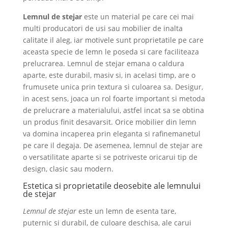
Lemnul de stejar
este un material pe care cei mai
multi producatori de usi sau mobilier de inalta
calitate il aleg, iar motivele sunt proprietatile pe care
aceasta specie de lemn le poseda si care faciliteaza
prelucrarea. Lemnul de stejar emana o caldura
aparte, este durabil, masiv si, in acelasi timp, are o
frumusete unica prin textura si culoarea sa. Desigur,
in acest sens, joaca un rol foarte important si metoda
de prelucrare a materialului, astfel incat sa se obtina
un produs finit desavarsit. Orice mobilier din lemn
va domina incaperea prin eleganta si rafinemanetul
pe care il degaja. De asemenea, lemnul de stejar are
o versatilitate aparte si se potriveste oricarui tip de
design, clasic sau modern.
Estetica si proprietatile deosebite ale lemnului
de stejar
Lemnul de stejar
este un lemn de esenta tare,
puternic si durabil, de culoare deschisa, ale carui