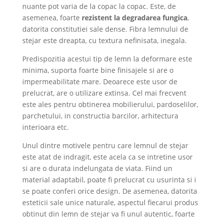
nuante pot varia de la copac la copac. Este, de
asemenea, foarte
rezistent la degradarea fungica
,
datorita constitutiei sale dense. Fibra lemnului de
stejar este dreapta, cu textura nefinisata, inegala.
Predispozitia acestui tip de lemn la deformare este
minima, suporta foarte bine finisajele si are o
impermeabilitate mare. Deoarece este usor de
prelucrat, are o utilizare extinsa. Cel mai frecvent
este ales pentru obtinerea mobilierului, pardoselilor,
parchetului, in constructia barcilor, arhitectura
interioara etc.
Unul dintre motivele pentru care lemnul de stejar
este atat de indragit, este acela ca se intretine usor
si are o durata indelungata de viata. Fiind un
material adaptabil, poate fi prelucrat cu usurinta si i
se poate conferi orice design. De asemenea, datorita
esteticii sale unice naturale, aspectul fiecarui produs
obtinut din lemn de stejar va fi unul autentic, foarte