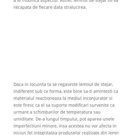
a le modifica aspectul. Astfel, lemnul de stejar isi va
recapata de fiecare data stralucirea.
Daca in locuinta ta se regaseste lemnul de stejar,
indiferent sub ce forma, este bine sa-ti amintesti ca
materialul reactioneaza la mediul inconjurator si
este firesc ca el sa suporte modificari survenite ca
urmare a schimbarilor de temperatura sau
umiditate. De-a lungul timpului, pot aparea unele
imperfectiuni minore, insa acestea nu vor afecta in
niciun fel integritatea produselor realizate din lemn