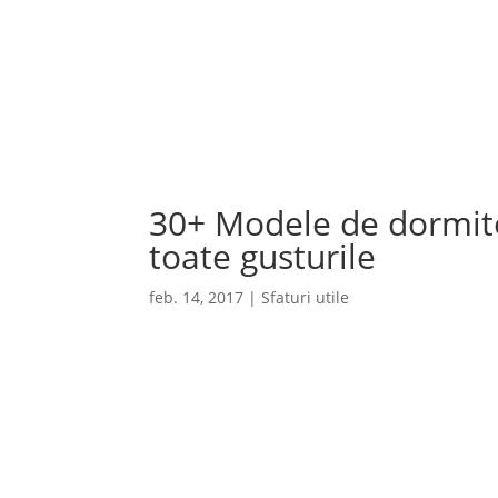
Despre noi
Magazine de prezentare
Servi
USI DE INTERIOR
USI DE EXTERIOR
ANSA
30+ Modele de dormito
toate gusturile
feb. 14, 2017
|
Sfaturi utile