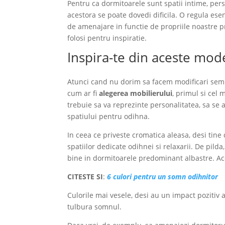
Pentru ca dormitoarele sunt spatii intime, per
acestora se poate dovedi dificila. O regula ese
de amenajare in functie de propriile noastre pr
folosi pentru inspiratie.
Inspira-te din aceste mo
Atunci cand nu dorim sa facem modificari sem
cum ar fi
alegerea mobilierului
, primul si cel
trebuie sa va reprezinte personalitatea, sa se
spatiului pentru odihna.
In ceea ce priveste cromatica aleasa, desi tine
spatiilor dedicate odihnei si relaxarii. De pil
bine in dormitoarele predominant albastre. Ac
CITESTE SI
:
6 culori pentru un somn odihnitor
Culorile mai vesele, desi au un impact pozitiv 
tulbura somnul.