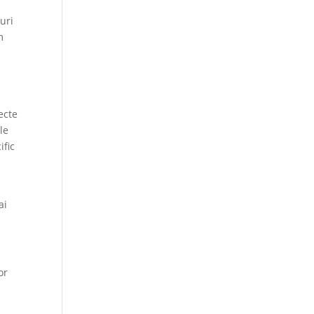
uri
m
ecte
Ele
ific
ai
or