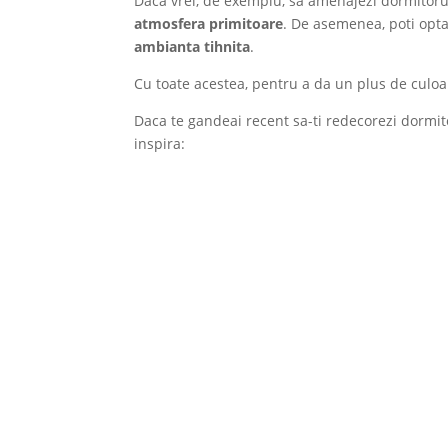
Daca vrei, de exemplu, sa amenajezi dormitorul 
atmosfera primitoare
. De asemenea, poti opt
ambianta tihnita
.
Cu toate acestea, pentru a da un plus de culoare
Daca te gandeai recent sa-ti redecorezi dormito
inspira: