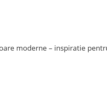
cii
Catalog produse
Blog
MBLURI DE USI
ACCESORII
PORTOFOLIU LUCRARI
are moderne – inspiratie pentr