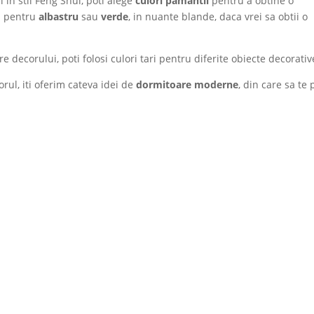
in stil Feng Shui, poti alege
culori pamantii
pentru a obtine o
a pentru
albastru
sau
verde
, in nuante blande, daca vrei sa obtii o
 decorului, poti folosi culori tari pentru diferite obiecte decorativ
rul, iti oferim cateva idei de
dormitoare moderne
, din care sa te 