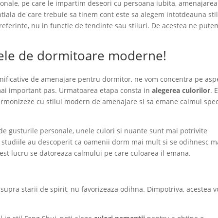
sonale, pe care le impartim deseori cu persoana iubita, amenajarea
ntiala de care trebuie sa tinem cont este sa alegem intotdeauna stil
eferinte, nu in functie de tendinte sau stiluri. De acestea ne pute
dele de dormitoare moderne!
nificative de amenajare pentru dormitor, ne vom concentra pe asp
 mai important pas. Urmatoarea etapa consta in
alegerea culorilor
. 
 armonizeze cu stilul modern de amenajare si sa emane calmul spec
 de gusturile personale, unele culori si nuante sunt mai potrivite
da, studiile au descoperit ca oamenii dorm mai mult si se odihnesc m
est lucru se datoreaza calmului pe care culoarea il emana.
asupra starii de spirit, nu favorizeaza odihna. Dimpotriva, acestea v