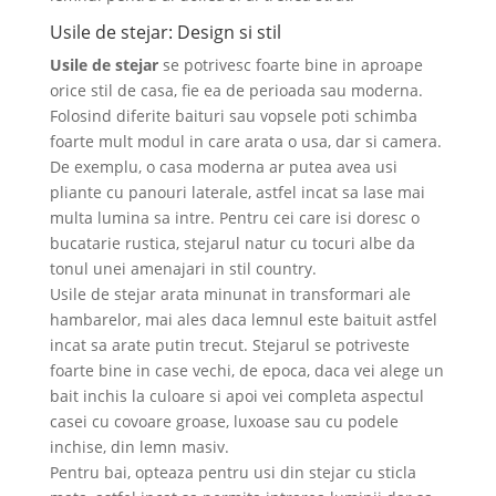
Usile de stejar: Design si stil
Usile de stejar
se potrivesc foarte bine in aproape
orice stil de casa, fie ea de perioada sau moderna.
Folosind diferite baituri sau vopsele poti schimba
foarte mult modul in care arata o usa, dar si camera.
De exemplu, o casa moderna ar putea avea usi
pliante cu panouri laterale, astfel incat sa lase mai
multa lumina sa intre. Pentru cei care isi doresc o
bucatarie rustica, stejarul natur cu tocuri albe da
tonul unei amenajari in stil country.
Usile de stejar arata minunat in transformari ale
hambarelor, mai ales daca lemnul este baituit astfel
incat sa arate putin trecut. Stejarul se potriveste
foarte bine in case vechi, de epoca, daca vei alege un
bait inchis la culoare si apoi vei completa aspectul
casei cu covoare groase, luxoase sau cu podele
inchise, din lemn masiv.
Pentru bai, opteaza pentru usi din stejar cu sticla