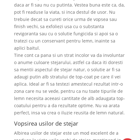
daca ar fi sau nu cu putinta. Vestea buna este ca, da,
pot fi readuse la viata, si inca destul de usor. Nu
trebuie decat sa cureti orice urma de vopsea sau
finish vechi, sa exfoliezi usa cu o substanta
revigoranta sau cu o solutie fungicida si apoi sa o
tratezi cu un conservant pentru lemn, inainte sa
aplici baitul.
Tine cont ca pana si un strat incolor va da involuntar
o anume culoare stejarului, astfel ca daca iti doresti
sa mentii aspectul de stejar natur, o solutie ar fi sa
adaugi putin alb stratului de top-coat pe care il vei
aplica. Ideal ar fi sa testezi amestecul rezultat intr-o
zona care nu se vede, pentru ca nu toate tipurile de
lemn necesita aceeasi cantitate de alb adaugata top-
coatului pentru a da rezultate optime. Nu va arata
perfect, insa va crea o iluzie reusita de lemn natural.
Vopsirea usilor de stejar
Albirea usilor de stejar este un mod excelent de a