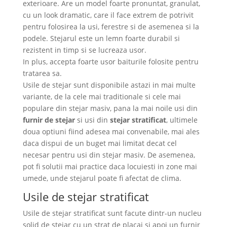
exterioare. Are un model foarte pronuntat, granulat,
cu un look dramatic, care il face extrem de potrivit
pentru folosirea la usi, ferestre si de asemenea si la
podele. Stejarul este un lemn foarte durabil si
rezistent in timp si se lucreaza usor.
In plus, accepta foarte usor baiturile folosite pentru
tratarea sa.
Usile de stejar sunt disponibile astazi in mai multe
variante, de la cele mai traditionale si cele mai
populare din stejar masiv, pana la mai noile usi din
furnir de stejar
si usi din
stejar stratificat
, ultimele
doua optiuni fiind adesea mai convenabile, mai ales
daca dispui de un buget mai limitat decat cel
necesar pentru usi din stejar masiv. De asemenea,
pot fi solutii mai practice daca locuiesti in zone mai
umede, unde stejarul poate fi afectat de clima.
Usile de stejar stratificat
Usile de stejar stratificat sunt facute dintr-un nucleu
solid de stejar cu un strat de placaj si apoi un furnir