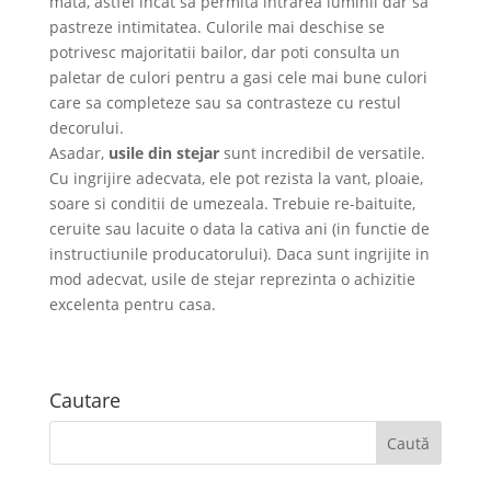
mata, astfel incat sa permita intrarea luminii dar sa
pastreze intimitatea. Culorile mai deschise se
potrivesc majoritatii bailor, dar poti consulta un
paletar de culori pentru a gasi cele mai bune culori
care sa completeze sau sa contrasteze cu restul
decorului.
Asadar,
usile din stejar
sunt incredibil de versatile.
Cu ingrijire adecvata, ele pot rezista la vant, ploaie,
soare si conditii de umezeala. Trebuie re-baituite,
ceruite sau lacuite o data la cativa ani (in functie de
instructiunile producatorului). Daca sunt ingrijite in
mod adecvat, usile de stejar reprezinta o achizitie
excelenta pentru casa.
Cautare