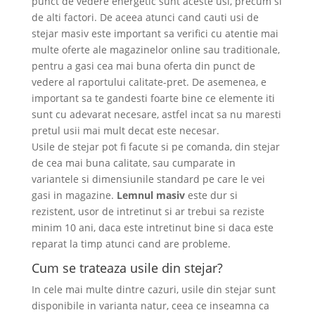
punct de vedere energetic sunt aceste usi, precum si
de alti factori. De aceea atunci cand cauti usi de
stejar masiv este important sa verifici cu atentie mai
multe oferte ale magazinelor online sau traditionale,
pentru a gasi cea mai buna oferta din punct de
vedere al raportului calitate-pret. De asemenea, e
important sa te gandesti foarte bine ce elemente iti
sunt cu adevarat necesare, astfel incat sa nu maresti
pretul usii mai mult decat este necesar.
Usile de stejar pot fi facute si pe comanda, din stejar
de cea mai buna calitate, sau cumparate in
variantele si dimensiunile standard pe care le vei
gasi in magazine.
Lemnul masiv
este dur si
rezistent, usor de intretinut si ar trebui sa reziste
minim 10 ani, daca este intretinut bine si daca este
reparat la timp atunci cand are probleme.
Cum se trateaza usile din stejar?
In cele mai multe dintre cazuri, usile din stejar sunt
disponibile in varianta natur, ceea ce inseamna ca