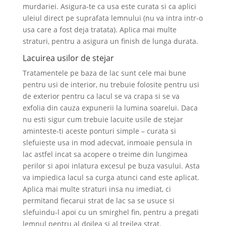
murdariei. Asigura-te ca usa este curata si ca aplici
uleiul direct pe suprafata lemnului (nu va intra intr-o
usa care a fost deja tratata). Aplica mai multe
straturi, pentru a asigura un finish de lunga durata.
Lacuirea usilor de stejar
Tratamentele pe baza de lac sunt cele mai bune
pentru usi de interior, nu trebuie folosite pentru usi
de exterior pentru ca lacul se va crapa si se va
exfolia din cauza expunerii la lumina soarelui. Daca
nu esti sigur cum trebuie lacuite usile de stejar
aminteste-ti aceste ponturi simple – curata si
slefuieste usa in mod adecvat, inmoaie pensula in
lac astfel incat sa acopere o treime din lungimea
perilor si apoi inlatura excesul pe buza vasului. Asta
va impiedica lacul sa curga atunci cand este aplicat.
Aplica mai multe straturi insa nu imediat, ci
permitand fiecarui strat de lac sa se usuce si
slefuindu-l apoi cu un smirghel fin, pentru a pregati
lemnul pentru al doilea si al treilea strat.