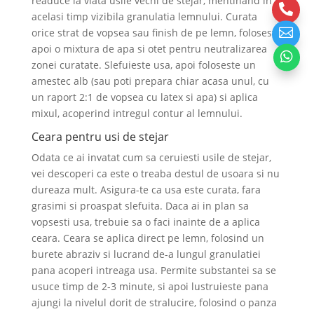
readuce la viata usile vechi de stejar, mentinand in

acelasi timp vizibila granulatia lemnului. Curata

orice strat de vopsea sau finish de pe lemn, foloseste
apoi o mixtura de apa si otet pentru neutralizarea

zonei curatate. Slefuieste usa, apoi foloseste un
amestec alb (sau poti prepara chiar acasa unul, cu
un raport 2:1 de vopsea cu latex si apa) si aplica
mixul, acoperind intregul contur al lemnului.
Ceara pentru usi de stejar
Odata ce ai invatat cum sa ceruiesti usile de stejar,
vei descoperi ca este o treaba destul de usoara si nu
dureaza mult. Asigura-te ca usa este curata, fara
grasimi si proaspat slefuita. Daca ai in plan sa
vopsesti usa, trebuie sa o faci inainte de a aplica
ceara. Ceara se aplica direct pe lemn, folosind un
burete abraziv si lucrand de-a lungul granulatiei
pana acoperi intreaga usa. Permite substantei sa se
usuce timp de 2-3 minute, si apoi lustruieste pana
ajungi la nivelul dorit de stralucire, folosind o panza