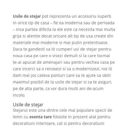
Usile de stejar
pot reprezenta un accesoriu superb
in orice tip de casa – fie ea moderna sau de perioada
– insa partea dificila la ele este ca necesita mai multa
grija si atentie decat oricare alt tip de usa create din
materiale mai moderne si mai putin pretentioase.
Daca te gandesti sa iti cumperi usi de stejar pentru
noua casa pe care o visezi demult si la care tocmai
te-ai apucat de amenajari sau pentru vechea casa pe
care incerci sa o renovezi si sa o modernizezi, noi iti
dam mai jos cateva ponturi care sa te ajute sa obtii
maximul posibil de la usile de stejar si sa te asiguri,
pe de alta parte, ca vor dura multi ani de-acum
incolo.
Usile de stejar
Stejarul este una dintre cele mai populare specii de
lemn cu
esenta tare
folosite in prezent atat pentru
decoratiuni interioare, cat si pentru decoratiuni