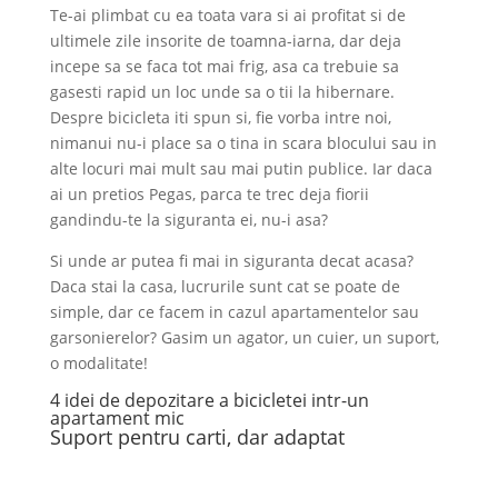
Te-ai plimbat cu ea toata vara si ai profitat si de
ultimele zile insorite de toamna-iarna, dar deja
incepe sa se faca tot mai frig, asa ca trebuie sa
gasesti rapid un loc unde sa o tii la hibernare.
Despre bicicleta iti spun si, fie vorba intre noi,
nimanui nu-i place sa o tina in scara blocului sau in
alte locuri mai mult sau mai putin publice. Iar daca
ai un pretios Pegas, parca te trec deja fiorii
gandindu-te la siguranta ei, nu-i asa?
Si unde ar putea fi mai in siguranta decat acasa?
Daca stai la casa, lucrurile sunt cat se poate de
simple, dar ce facem in cazul apartamentelor sau
garsonierelor? Gasim un agator, un cuier, un suport,
o modalitate!
4 idei de depozitare a bicicletei intr-un
apartament mic
Suport pentru carti, dar adaptat