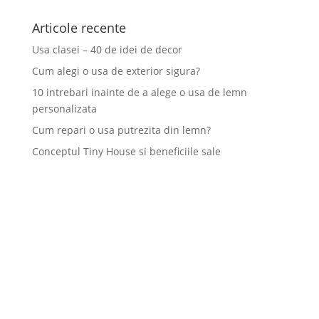
Articole recente
Usa clasei – 40 de idei de decor
Cum alegi o usa de exterior sigura?
10 intrebari inainte de a alege o usa de lemn
personalizata
Cum repari o usa putrezita din lemn?
Conceptul Tiny House si beneficiile sale
TGG a fost înființată în anul 2000 și are ca obiect exclusiv de