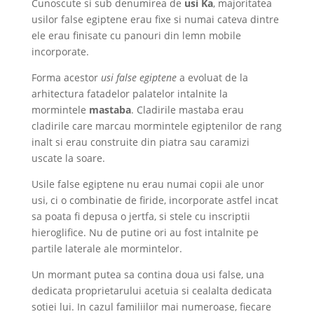
Cunoscute si sub denumirea de
usi Ka
, majoritatea
usilor false egiptene erau fixe si numai cateva dintre
ele erau finisate cu panouri din lemn mobile
incorporate.
Forma acestor
usi false egiptene
a evoluat de la
arhitectura fatadelor palatelor intalnite la
mormintele
mastaba
. Cladirile mastaba erau
cladirile care marcau mormintele egiptenilor de rang
inalt si erau construite din piatra sau caramizi
uscate la soare.
Usile false egiptene nu erau numai copii ale unor
usi, ci o combinatie de firide, incorporate astfel incat
sa poata fi depusa o jertfa, si stele cu inscriptii
hieroglifice. Nu de putine ori au fost intalnite pe
partile laterale ale mormintelor.
Un mormant putea sa contina doua usi false, una
dedicata proprietarului acetuia si cealalta dedicata
sotiei lui. In cazul familiilor mai numeroase, fiecare