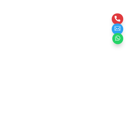


