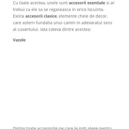
Cu toate acestea, unele sunt
accesorii esentiale
si ar
trebui ca ele sa se regaseasca in orice locuinta.
Exista
accesorii clasice
, elemente cheie de decor,
care astern fundatia unui camin in adevaratul sens
al cuvantului. Iata cateva dintre acestea:
Vazele
Dintre toate accesoriile pe care le poti alege pentru