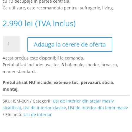
cu 13 decupaje in partea centrala.
Ca utilizare, este recomandata pentru: sufragerie, living.
2.990
lei
(TVA Inclus)
Cantitate
Adauga la cerere de oferta
Usa
pentru
Acest produs este disponibil la comanda.
interior
Pretul afisat include: usa, toc, 3 balamale, cheder, broasca,
din
maner standard.
Stejar
Masiv
Pretul afisat NU include: extensie toc, pervazuri, sticla,
Stratificat,
montaj.
finisaj
tek,
SKU:
ISM-004
Categorii:
Usi de interior din stejar masiv
3/3
stratificat
,
Usi de interior clasice
,
Usi de interior din lemn masiv
geam,
Etichetă:
Usi de interior
ISM-
004