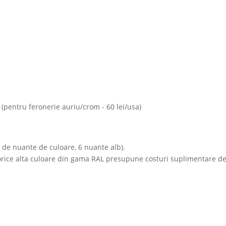
022
 (pentru feronerie auriu/crom - 60 lei/usa)
 de nuante de culoare, 6 nuante alb).
 orice alta culoare din gama RAL presupune costuri suplimentare de