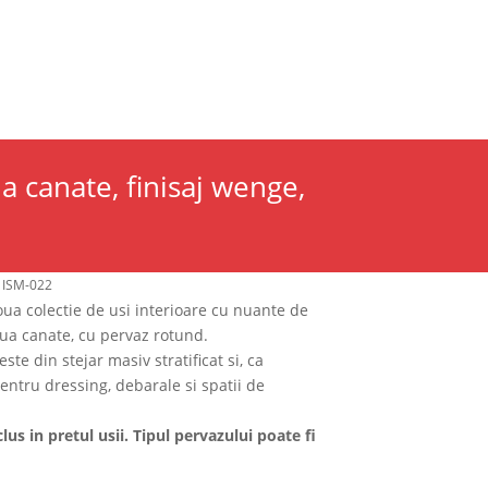
Cauta
CONTACT
×
ua canate, finisaj wenge,
, ISM-022
oua colectie de usi interioare cu nuante de
oua canate, cu pervaz rotund.
te din stejar masiv stratificat si, ca
entru dressing, debarale si spatii de
lus in pretul usii. Tipul pervazului poate fi