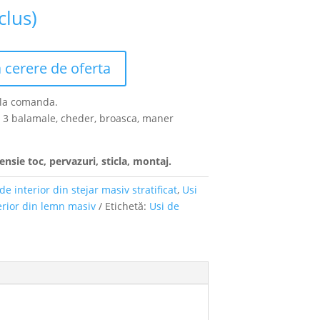
clus)
 cerere de oferta
l la comanda.
oc, 3 balamale, cheder, broasca, maner
ensie toc, pervazuri, sticla, montaj.
de interior din stejar masiv stratificat
,
Usi
erior din lemn masiv
Etichetă:
Usi de