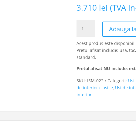
3.710
lei
(TVA In
Cantitate
Adauga la
Usa
pentru
Acest produs este disponibi
interior
Pretul afisat include: usa, t
din
standard.
Stejar
Masiv
Pretul afisat NU include: ext
Stratificat,
lamelara,
SKU:
ISM-022
Categorii:
Usi 
in
de interior clasice
,
Usi de int
doua
interior
canate,
finisaj
wenge,
pervaz
rotund,
ISM-