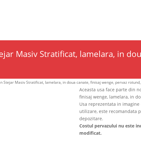
cii
Catalog produse
Blog
MBLURI DE USI
ACCESORII
PORTOFOLIU LUCRARI
jar Masiv Stratificat, lamelara, in do
in Stejar Masiv Stratificat, lamelara, in doua canate, finisaj wenge, pervaz rotund
Aceasta usa face parte din n
finisaj wenge, lamelara, in d
Usa reprezentata in imagine es
utilizare, este recomandata p
depozitare.
Costul pervazului nu este inc
modificat.