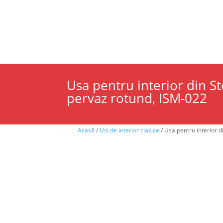
Despre noi
Magazine de prezentare
Servi
USI DE INTERIOR
USI DE EXTERIOR
ANSA
Usa pentru interior din Ste
pervaz rotund, ISM-022
Acasă
/
Usi de interior clasice
/ Usa pentru interior d