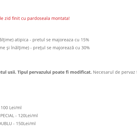
e zid finit cu pardoseala montata!
lţime) atipica - pretul se majoreaza cu 15%
e şi înălţime) - preţul se majorează cu 30%
tul usii. Tipul pervazului poate fi modificat.
Necesarul de pervaz fa
 100 Lei/ml
SPECIAL - 120Lei/ml
DUBLU - 150Lei/ml