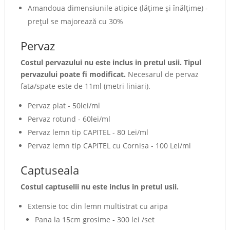
Amandoua dimensiunile atipice (lăţime şi înălţime) -
preţul se majorează cu 30%
Pervaz
Costul pervazului nu este inclus in pretul usii. Tipul
pervazului poate fi modificat.
Necesarul de pervaz
fata/spate este de 11ml (metri liniari).
Pervaz plat - 50lei/ml
Pervaz rotund - 60lei/ml
Pervaz lemn tip CAPITEL - 80 Lei/ml
Pervaz lemn tip CAPITEL cu Cornisa - 100 Lei/ml
Captuseala
Costul captuselii nu este inclus in pretul usii.
Extensie toc din lemn multistrat cu aripa
Pana la 15cm grosime - 300 lei /set