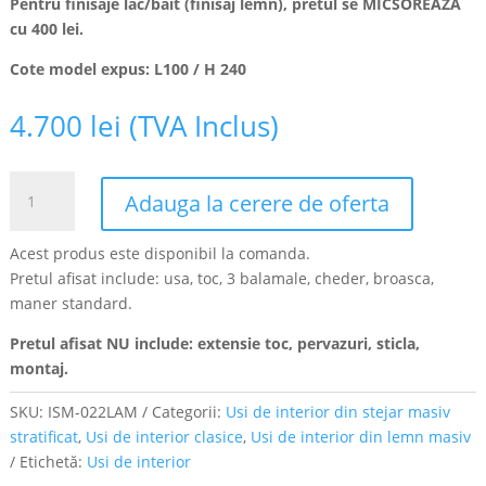
Pentru finisaje lac/bait (finisaj lemn), pretul se MICSOREAZA
cu 400 lei.
Cote model expus: L100 / H 240
4.700
lei
(TVA Inclus)
Cantitate
Adauga la cerere de oferta
Usa
pentru
Acest produs este disponibil la comanda.
interior
Pretul afisat include: usa, toc, 3 balamale, cheder, broasca,
din
maner standard.
Stejar
Masiv
Pretul afisat NU include: extensie toc, pervazuri, sticla,
Stratificat,
montaj.
finisaj
alb,
SKU:
ISM-022LAM
Categorii:
Usi de interior din stejar masiv
dressing,
stratificat
,
Usi de interior clasice
,
Usi de interior din lemn masiv
debara,
Etichetă:
Usi de interior
ISM-