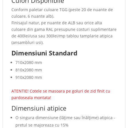
Culori Disponibile
Conform paletar culoare TGG (peste 20 de nuante de
culoare, 6 nuante alb).
Finisajul natur, pe nuante de ALB sau orice alta
culoare din gama RAL presupune costuri suplimentare
de 400lei/usa sau 300lei/mp tablou tamplarie atipica
(ansambluri usi).
Dimensiuni Standard
710x2080 mm
810x2080 mm
910x2080 mm
ATENTIE! Cotele se masoara pe goluri de zid finit cu
pardoseala montata!
Dimensiuni atipice
O singura dimensiune (lăţime sau înălţime) atipica -
pretul se majoreaza cu 15%