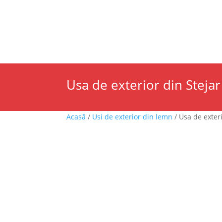
Despre noi
Magazine de prezentare
Servi
USI DE INTERIOR
USI DE EXTERIOR
ANSA
Usa de exterior din Stejar T
Acasă
/
Usi de exterior din lemn
/ Usa de exteri