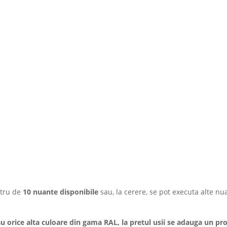
stru de
10 nuante disponibile
sau, la cerere, se pot executa alte n
au orice alta culoare din gama RAL, la pretul usii se adauga un p