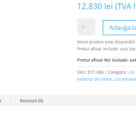
12.830
lei
(TVA I
Cantitate
Adauga la
Usa
de
Acest produs este disponibi
exterior
Pretul afisat include: usa, t
din
Stejar
Pretul afisat NU include: ext
Triplustratificat,
finisaj
SKU:
EST-046
Categorii:
Usi 
stejar
exterior din lemn
,
Usi Intrare
auriu,
EST-
046
e
Recenzii (0)