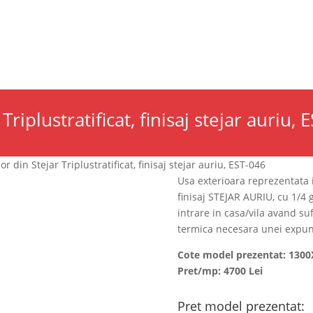
cii
Catalog produse
Blog
MBLURI DE USI
ACCESORII
PORTOFOLIU LUCRARI
riplustratificat, finisaj stejar auriu, 
or din Stejar Triplustratificat, finisaj stejar auriu, EST-046
Usa exterioara reprezentata in
finisaj STEJAR AURIU, cu 1/4
intrare in casa/vila avand s
termica necesara unei expuner
Cote model prezentat: 130
Pret/mp: 4700 Lei
Pret model prezentat: