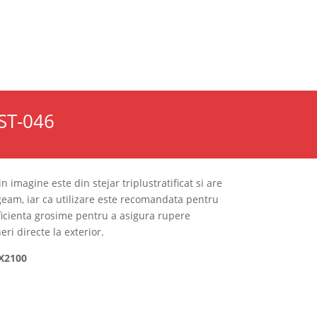
Cauta
CONTACT
×
EST-046
 imagine este din stejar triplustratificat si are
 geam, iar ca utilizare este recomandata pentru
uficienta grosime pentru a asigura rupere
i directe la exterior.
0X2100