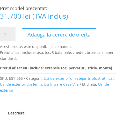
Pret model prezentat:
31.700
lei
(TVA Inclus)
Cantitate
Adauga la cerere de oferta
Usa
de
Acest produs este disponibil la comanda.
exterior
Pretul afisat include: usa, toc, 3 balamale, cheder, broasca, maner
din
standard.
Stejar
Triplustratificat,
Pretul afisat NU include: extensie toc, pervazuri, sticla, montaj.
EST-
065
SKU:
EST-065
Categorii:
Usi de exterior din stejar triplustratificat
,
Usi de exterior din lemn
,
Usi Intrare Casa Vila
Etichetă:
Usi de
exterior
Descriere