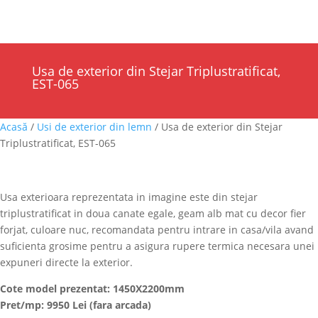
Cauta
×
Usa de exterior din Stejar Triplustratificat,
EST-065
Acasă
/
Usi de exterior din lemn
/ Usa de exterior din Stejar
Triplustratificat, EST-065
Usa exterioara reprezentata in imagine este din stejar
triplustratificat in doua canate egale, geam alb mat cu decor fier
forjat, culoare nuc, recomandata pentru intrare in casa/vila avand
suficienta grosime pentru a asigura rupere termica necesara unei
expuneri directe la exterior.
Cote model prezentat: 1450X2200mm
Pret/mp: 9950 Lei (fara arcada)