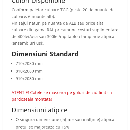
Culori Disponibile
Conform paletar culoare TGG (peste 20 de nuante de
culoare, 6 nuante alb).
Finisajul natur, pe nuante de ALB sau orice alta
culoare din gama RAL presupune costuri suplimentare
de 400lei/usa sau 300lei/mp tablou tamplarie atipica
(ansambluri usi).
Dimensiuni Standard
710x2080 mm
810x2080 mm
910x2080 mm
ATENTIE! Cotele se masoara pe goluri de zid finit cu
pardoseala montata!
Dimensiuni atipice
O singura dimensiune (lăţime sau înălţime) atipica -
pretul se majoreaza cu 15%