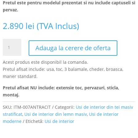
Pretul este pentru modelul prezentat si nu include captuseli si
pervaz.
2.890
lei
(TVA Inclus)
Cantitate
Adauga la cerere de oferta
Ușă
tei
Acest produs este disponibil la comanda.
masiv
Pretul afisat include: usa, toc, 3 balamale, cheder, broasca,
stratificat
maner standard.
finisaj
gri
Pretul afisat NU include: extensie toc, pervazuri, sticla,
antracit
montaj.
cu
pervaz
SKU:
ITM-007ANTRACIT
Categorii:
Usi de interior din tei masiv
rotund,
stratificat
,
Usi de interior din lemn masiv
,
Usi de interior
ITM-
moderne
Etichetă:
Usi de interior
007ANTRACIT